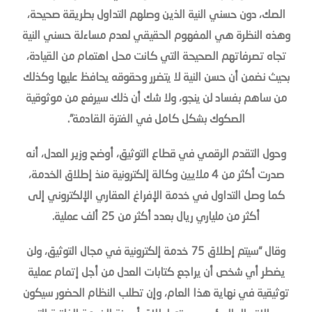
الصك، دون حسني النية الذين وصلهم التداول بطريقة صحيحة،
وهذه النظرة هي المفهوم الحقيقي لعدم مساءلة حسني النية
تجاه تصرفاتهم الصحيحة التي كانت محل اهتمام من القيادة،
بحيث نضمن أن حسن النية لا يتضرر وحقوقه يحافظ عليها وكذلك
من ساهم بفساد لن ينجو، ولا شك أن ذلك سيرفع من موثوقية
الصكوك بشكل كامل في الفترة القادمة”.
وحول التقدم الرقمي في قطاع التوثيق، أوضح وزير العدل، أنه
صدرت أكثر من 4 ملايين وكالة إلكترونية منذ إطلاق الخدمة،
كما وصل التداول في خدمة الإفراغ العقاري الإلكتروني إلى
أكثر من ملياري ريال بعدد أكثر من 25 ألف عملية.
وقال “سيتم إطلاق 75 خدمة إلكترونية في مجال التوثيق، ولن
يضطر أي شخص أن يراجع كتابات العدل من أجل إتمام عملية
توثيقية في نهاية هذا العام، وإن تطلب النظام الحضور سيكون