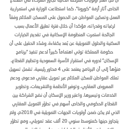
أن من أهم أولويات المرحلة الحالية تجاوز الشركاء في القطاع
الخاص آثار أزمة “كورونا”، كما استطاعت الوزارة في استمرارية
العمل وتمكين المواطن من الحصول على المسكن الملائم وفقاً
لرغباته وقدراته، مؤكدا أن خلال فترة تعليق الأعمال بسبب
الجائحة استمرت المنظومة الإسكانية في تقديم الخيارات
السكنية والحلول التمويلية عن بُعد بكفاءة. وشدّد الحقيل على أن
حكومة المملكة تولي اهتماماً كبيراً لدعم تنفيذ “برنامج
الإسكان” لدوره في استقرار الأسرة السعودية وتنظيم القطاع،
منوّهاً إلى أن البرنامج يعتمد على 4 محاور رئيسية، تشمل تسهيل
تملك المواطن للسكن الملائم عبر تمويل عقاري مدعوم، ودعم
المعروض العقاري، وتوفير الأنظمة والتشريعات، وتطوير
الخدمات وتيسيرها. واعتبر وزير الإسكان أن نضج الشراكة بين
القطاع الحكومي والخاص أسهم في تطوّر التمويل العقاري
الذي لم يكن ضمن أولويات الجهات التمويلية في 2018م، ولم
يتجاوز حينها كمتوسط سنوي 20 ألف عقد تمويلي، ومع تطوّر