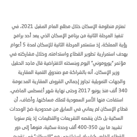
تعتزم منظومة الإسكان خلال مطلع العام المقبل 2021، في
تنفيذ المرحلة الثانية من برنامج الإسكان الذي يعد أحد برامج
رؤية المملكة، إذ ستستمر المرحلة الثانية للإسكان لمدة 5 أعوام
بهدف استمرارية تطوير القطاع واستدامته. وخلال مشاركته في
مؤتمر “يوروموني” اليوم وبنسخته الافتراضية قال ماجد الحقيل
وزير الإسكان، أنه بالشراكة مع صندوق التنمية العقارية
والجهات التمويلية تجاوز إجمالي القروض العقارية المدعومة
340 ألف منذ يونيو 2017 وحتى نهاية شهر أغسطس الماضي،
استفادت منها الأسر السعودية لتملك مساكنها. وأضاف، أن
قطاع الإسكان لم يعاني في السابق من محدودية ضخ الوحدات
السكنية بل كان ينقصه التشريعات والتنظيمات إذ يتم سنويا
تشييد ما بين 350-400 ألف وحدة سكنية، منوهاً إلى دور