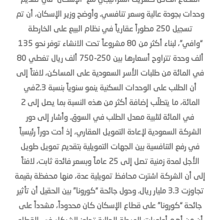
القطاع الخاص كشريك استراتيجي مع “الإسكان” في تقديم
وحدات بجودة عالية وسعر تنافسي. وأوضح وزير الإسكان، أن تم
تسجيل 250 مطوراً عقارياً في نظام البيع على الخارطة
“وافي”، لبناء أكثر من 80 مشروعاً تحت الانشاء توفر نحو 135
ألف وحدة تتراوح أسعارها بين 250-750 ألف ريال تغطي 80
في المائة من طلبات الأسر السعودية على المساكن، لافتاً إلى
أن الطلب على الوحدات السكنية ينمو سنوياً بنسبة 2.3في
المائة، ما يتطلّب إضافة أكثر من هذه النسبة بما يصل إلى 2
في المائة لتلبية معدل الطلب في السوق. وأشار إلى دور
الشركة السعودية لإعادة التمويل العقاري، إذ أدت دوراً رئيسياً
في رفع التنافسية بين الجهات التمويلية بتقديم تمويل طويل
الأجل لمدة زمنية تصل إلى 25 عاماً وبسعر فائدة ثابت، لافتاً
إلى أن الشركة اشترت محافظ تمويلية عدة، منها محفظة بقيمة
تجاوزت 3.3 مليار ريال. وحول جائحة “كورونا” بين الحقيل أن تأثير
جائحة “كورونا” على قطاع الإسكان كان محدوداً، مشدداً على